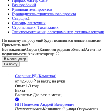
Прораб, мастер СМР
Разнорабочий
Руководитель проектов
Руководитель строительного проекта
Сварщик
1
Слесарь, сантехник
Стропальщик, Такелажник
Электромонтажник, электромонтер, техник-электрик
По вашему запросу ещё будут появляться новые вакансии.
Присылать вам?
Все вакансии
Озерск (Калининградская область)
Агент по
недвижимости
Архитектор
еще 22
В мессенджер
На почту
Сварщик РД (Камчатка)
от
425 000
₽
за вахту,
на руки
Опыт 1-3 года
Вахта
Выплаты: Два раза в месяц
ИП
Полежаев Андрей Валерьевич
Петропавловск-Камчатский, улица Озерновская