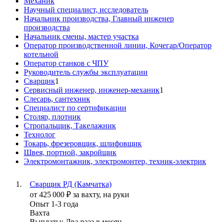
Механик
Научный специалист, исследователь
Начальник производства, Главный инженер
производства
Начальник смены, мастер участка
Оператор производственной линии, Кочегар/Оператор
котельной
Оператор станков с ЧПУ
Руководитель службы эксплуатации
Сварщик
1
Сервисный инженер, инженер-механик
1
Слесарь, сантехник
Специалист по сертификации
Столяр, плотник
Стропальщик, Такелажник
Технолог
Токарь, фрезеровщик, шлифовщик
Швея, портной, закройщик
Электромонтажник, электромонтер, техник-электрик
Сварщик РД (Камчатка)
от
425 000
₽
за вахту,
на руки
Опыт 1-3 года
Вахта
Выплаты: Два раза в месяц