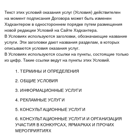
Текст этих условий оказания услуг (Условия) действителен
на момент подписания Договора может быть изменен
Хэдхантером в одностороннем порядке путем размещения
новой редакции Условий на Сайте Хэдхантера.
В Условиях используются заголовки, обозначающие название
услуги. Эти заголовки дают названия разделам, в которых
описываются условия оказания услуг.
В Условиях используются ссылки на пункты, состоящие только
из цифр. Такие ссылки ведут на пункты этих Условий.
1. ТЕРМИНЫ И ОПРЕДЕЛЕНИЯ
2. ОБЩИЕ УСЛОВИЯ
3. ИНФОРМАЦИОННЫЕ УСЛУГИ
1.1. Хэдхантер, или
Хэдхантер, ООО
4. РЕКЛАМНЫЕ УСЛУГИ
HeadHunter, или
«Хэдхантер», ИНН
2.1. Типы и статусы регистрации
5. КОНСУЛЬТАЦИОННЫЕ УСЛУГИ
Исполнитель
7718620740, адрес:
Типы регистрации
3.1. Предоставление доступа к базе данных
2.2. Активация услуг
6. КОНСУЛЬТАЦИОННЫЕ УСЛУГИ И ОРГАНИЗАЦИЯ
125047, г. Москва,
резюме с предложениями Соискателей
Описание и активация
УЧАСТИЯ В КОНКУРСАХ, ЯРМАРКАХ И ПРОЧИХ
2.1.1. Заказчику может быть присвоен один
4.0. Общие условия оказания рекламных услуг
внутригородская
о трудоустройстве с возможностью просмотра
МЕРОПРИЯТИЯХ
из Типов регистраций.
территория
4.0.1. Хэдхантер оказывает Заказчику услугу