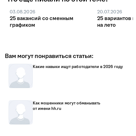
направлении двигаться дальше.
03.08.2026
20.07.2026
Если планируете менять карьерный путь,
25 вакансий со сменным
25 вариантов 
присмотритесь к специальностям, где
графиком
на лето
пригодятся навыки, которые у вас уже
есть. Например, специалист по продажам
может переучиться на проджект-
менеджера. В обеих профессиях полезны
Вам могут понравиться статьи:
настойчивость, умение вести переговоры
Какие навыки ищут работодатели в 2026 году
с клиентами, управлять проектом и
временем.
Самое важное в поиске работы — хотеть
пробовать и не бояться ошибаться. Может
Как мошенники могут обманывать
быть, кому-то везёт и он делает
от имени hh.ru
правильный выбор с первого раза.
Попробуйте варианты из этой статьи —
возможно, именно они помогут вам найти