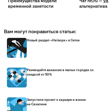
Преимущества модели
Чат hh.ru — уд
временной занятости
ал
Вам могут понравиться статьи:
Новый раздел «Нетворк» в Сетке
Размещайте вакансии в малых городах со
скидкой от 50%
Запустили проект о карьере и жизни
на Сахалине