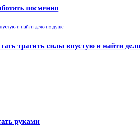
работать посменно
стать тратить силы впустую и найти дел
отать руками