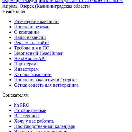
Фармацевт/медицинский консультант
от
75 000
₽
Сеть аптек
Апрель, Озерск (Калининградская область)
HeadHunter
Размещение вакансий
Поиск по резюме
О компании
Наши вакансии
Реклама на сайте
Требования к ПО
Безопасный HeadHunter
HeadHunter API
Партнерам
Инвесторам
Каталог компаний
Поиск по вакансиям в Озерске
Сетка: соцсеть для нетворкинга
Соискателям
hh PRO
Готовое резюме
Все сервисы
Хочу у вас работать
Производственный календарь
Экспертная рекомендация