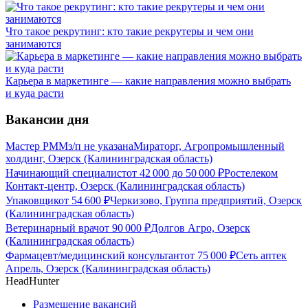
Что такое рекрутинг: кто такие рекрутеры и чем они
занимаются
Карьера в маркетинге — какие направления можно выбрать
и куда расти
Вакансии дня
Мастер РММ
з/п не указана
Мираторг, Агропромышленный
холдинг, Озерск (Калининградская область)
Начинающий специалист
от
42 000
до
50 000
₽
Ростелеком
Контакт-центр, Озерск (Калининградская область)
Упаковщик
от
54 600
₽
Черкизово, Группа предприятий, Озерск
(Калининградская область)
Ветеринарный врач
от
90 000
₽
Долгов Агро, Озерск
(Калининградская область)
Фармацевт/медицинский консультант
от
75 000
₽
Сеть аптек
Апрель, Озерск (Калининградская область)
HeadHunter
Размещение вакансий