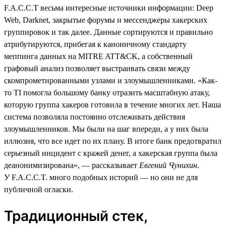
F.A.C.C.T весьма интересные источники информации: Deep
Web, Darknet, закрытые форумы и мессенджеры хакерских
группировок и так далее. Данные сортируются и правильно
атрибутируются, прибегая к каноничному стандарту
меппинга данных на MITRE ATT&CK, а собственный
графовый анализ позволяет выстраивать связи между
скомпрометированными узлами и злоумышленниками. «Как-
то TI помогла большому банку отразить масштабную атаку,
которую группа хакеров готовила в течение многих лет. Наша
система позволяла постоянно отслеживать действия
злоумышленников. Мы были на шаг впереди, а у них была
иллюзия, что все идет по их плану. В итоге банк предотвратил
серьезный инцидент с кражей денег, а хакерская группа была
деанонимизирована», — рассказывает
Евгений Чунихин
.
У F.A.C.C.T. много подобных историй — но они не для
публичной огласки.
Традиционный стек,