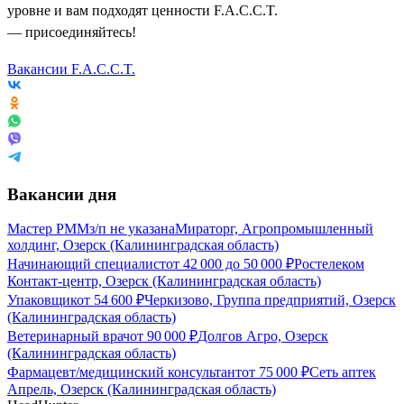
уровне и вам подходят ценности F.A.C.C.T.
— присоединяйтесь!
Вакансии F.A.C.C.T.
Вакансии дня
Мастер РММ
з/п не указана
Мираторг, Агропромышленный
холдинг, Озерск (Калининградская область)
Начинающий специалист
от
42 000
до
50 000
₽
Ростелеком
Контакт-центр, Озерск (Калининградская область)
Упаковщик
от
54 600
₽
Черкизово, Группа предприятий, Озерск
(Калининградская область)
Ветеринарный врач
от
90 000
₽
Долгов Агро, Озерск
(Калининградская область)
Фармацевт/медицинский консультант
от
75 000
₽
Сеть аптек
Апрель, Озерск (Калининградская область)