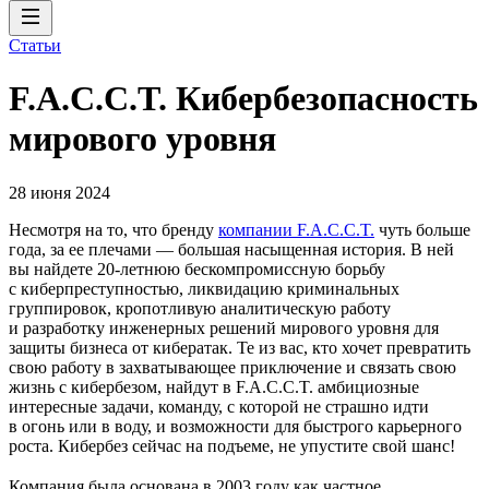
Статьи
F.A.C.C.T. Кибербезопасность
мирового уровня
28 июня 2024
Несмотря на то, что бренду
компании F.A.C.C.T.
чуть больше
года, за ее плечами — большая насыщенная история. В ней
вы найдете 20‑летнюю бескомпромиссную борьбу
с киберпреступностью, ликвидацию криминальных
группировок, кропотливую аналитическую работу
и разработку инженерных решений мирового уровня для
защиты бизнеса от кибератак. Те из вас, кто хочет превратить
свою работу в захватывающее приключение и связать свою
жизнь с кибербезом, найдут в F.A.C.C.T. амбициозные
интересные задачи, команду, с которой не страшно идти
в огонь или в воду, и возможности для быстрого карьерного
роста. Кибербез сейчас на подъеме, не упустите свой шанс!
Компания была основана в 2003 году как частное